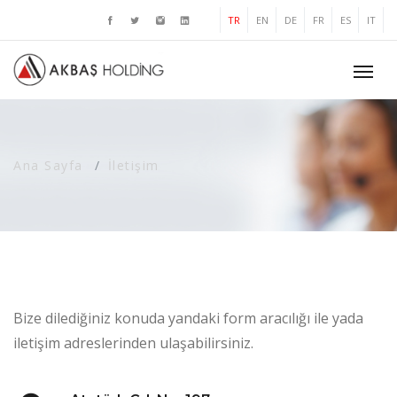
TR
EN
DE
FR
ES
IT
Ana Sayfa
İletişim
Bize dilediğiniz konuda yandaki form aracılığı ile yada
iletişim adreslerinden ulaşabilirsiniz.